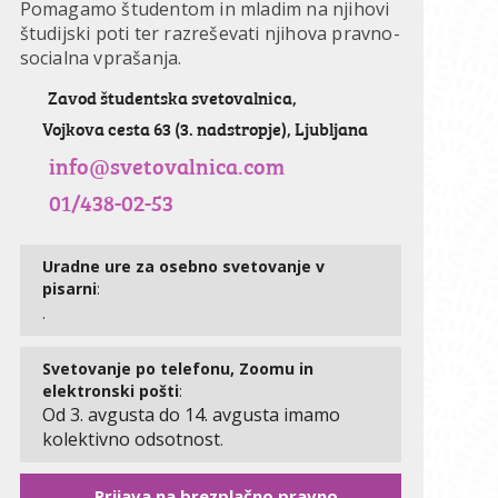
Pomagamo študentom in mladim na njihovi
študijski poti ter razreševati njihova pravno-
socialna vprašanja.
Zavod študentska svetovalnica,
Vojkova cesta 63 (3. nadstropje), Ljubljana
info@svetovalnica.com
01/438-02-53
Uradne ure za osebno svetovanje v
pisarni
:
.
Svetovanje po telefonu, Zoomu in
elektronski pošti
:
Od 3. avgusta do 14. avgusta imamo
kolektivno odsotnost
.
Prijava na brezplačno pravno