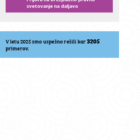
svetovanje na daljavo
3205
V letu 2025 smo uspešno rešili kar
primerov.