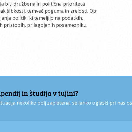
 biti družbena in politična prioriteta
nak šibkosti, temveč poguma in zrelosti. Ob
anja politik, ki temeljijo na podatkih,
 pristopih, prilagojenih posamezniku.
endij in študija v tujini?
tuacija nekoliko bolj zapletena, se lahko oglasiš pri nas o