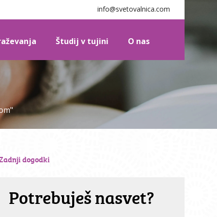
info@svetovalnica.com
braževanja
Študij v tujini
O nas
kom"
Zadnji
dogodki
Potrebuješ nasvet?