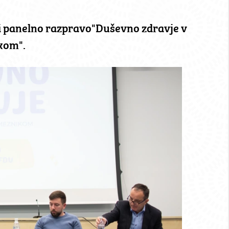
li panelno razpravo"Duševno zdravje v
kom".