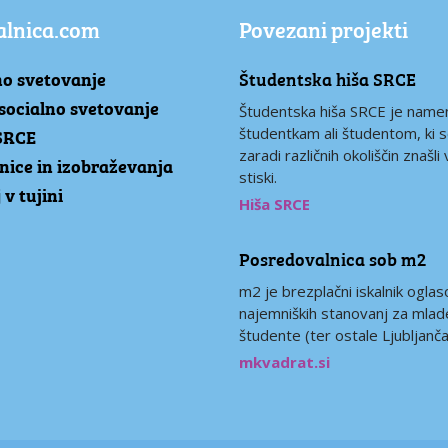
alnica.com
Povezani projekti
o svetovanje
Študentska hiša SRCE
socialno svetovanje
Študentska hiša SRCE je name
SRCE
študentkam ali študentom, ki 
zaradi različnih okoliščin znašli 
nice in izobraževanja
stiski.
 v tujini
Hiša SRCE
Posredovalnica sob m2
m2 je brezplačni iskalnik oglas
najemniških stanovanj za mlad
študente (ter ostale Ljubljanča
mkvadrat.si