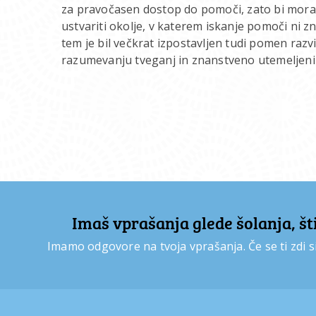
za pravočasen dostop do pomoči, zato bi morala
ustvariti okolje, v katerem iskanje pomoči ni z
tem je bil večkrat izpostavljen tudi pomen razvij
razumevanju tveganj in znanstveno utemeljenih
Imaš vprašanja glede šolanja, štip
Imamo odgovore na tvoja vprašanja. Če se ti zdi si