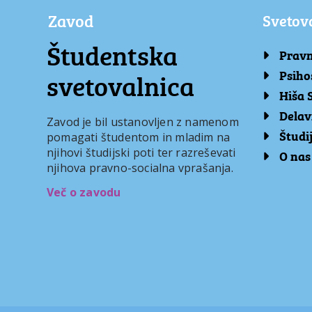
Zavod
Svetov
Študentska
Pravn
svetovalnica
Psiho
Hiša 
Delav
Zavod je bil ustanovljen z namenom
Študij
pomagati študentom in mladim na
njihovi študijski poti ter razreševati
O nas
njihova pravno-socialna vprašanja.
Več o zavodu