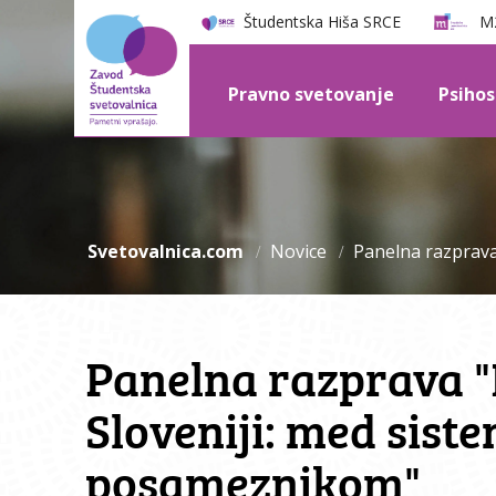
Študentska Hiša SRCE
M2
Pravno svetovanje
Psihos
Svetovalnica.com
Novice
Panelna razprava
Panelna razprava "
Sloveniji: med sist
posameznikom"