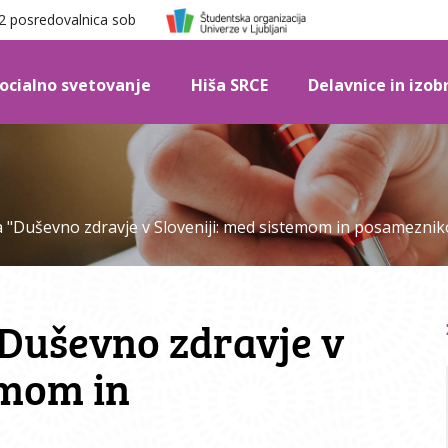
 posredovalnica sob
ocialno svetovanje
Hiša SRCE
Delavnice in izo
 "Duševno zdravje v Sloveniji: med sistemom in posamezni
Duševno zdravje v
emom in