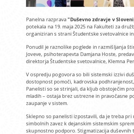
Panelna razprava
"Duševno zdravje v Sloven
potekala na 19. maja 2025 na Fakulteti za družb
organiziran s strani Študentske svetovalnice i
Ponudil je raznolike poglede in razmišljanja š
Joveve, psihoterapevta Damjana Hoste, predavat
direktorja Študentske svetovalnice, Klemna Pe
V ospredju pogovora so bili sistemski izzivi du
dostopnost pomoči, kadrovska podhranjenost, 
Panelisti so se strinjali, da kljub obstoječim
mladih – ostaja brez ustrezne in pravočasne po
zaupanje v sistem.
Sklepno so panelisti izpostavili, da je treba pr
simbolnih zavez k dejanskim sistemskim sprem
skupnostno podporo. Stigmatizacija duševnih te