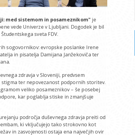
iji: med sistemom in posameznikom"
je
ene vede Univerze v Ljubljani. Dogodek je bil
n Študentskega sveta FDV.
tirih sogovornikov: evropske poslanke Irene
elja in pisatelja Damijana Janžekoviča ter
rana.
ševnega zdravja v Sloveniji, predvsem
stigma ter nepovezanost podpornih storitev.
 programom veliko posameznikov – še posebej
dpore, kar poglablja stiske in zmanjšuje
i urejanju področja duševnega zdravja preiti od
embam, ki vključujejo tako strokovno kot
žav in zasvojenosti ostaja ena največjih ovir