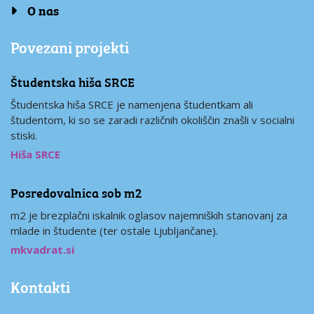
O nas
Povezani projekti
Študentska hiša SRCE
Študentska hiša SRCE je namenjena študentkam ali
študentom, ki so se zaradi različnih okoliščin znašli v socialni
stiski.
Hiša SRCE
Posredovalnica sob m2
m2 je brezplačni iskalnik oglasov najemniških stanovanj za
mlade in študente (ter ostale Ljubljančane).
mkvadrat.si
Kontakti