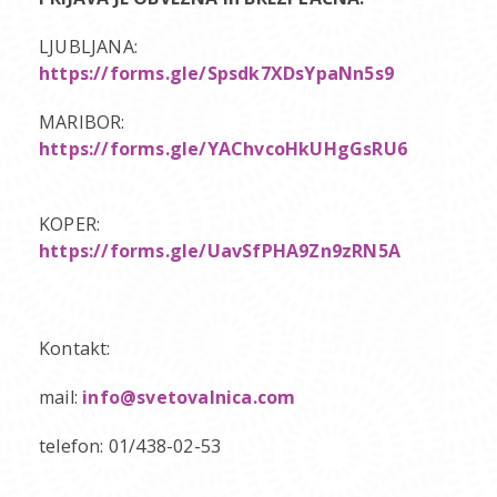
LJUBLJANA:
https://forms.gle/Spsdk7XDsYpaNn5s9
MARIBOR:
https://forms.gle/YAChvcoHkUHgGsRU6
KOPER:
https://forms.gle/UavSfPHA9Zn9zRN5A
Kontakt:
mail:
info@svetovalnica.com
telefon: 01/438-02-53