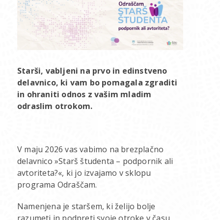
Starši, vabljeni na prvo in edinstveno
delavnico, ki vam bo pomagala zgraditi
in ohraniti odnos z vašim mladim
odraslim otrokom.
V maju 2026 vas vabimo na brezplačno
delavnico »Starš študenta – podpornik ali
avtoriteta?«, ki jo izvajamo v sklopu
programa Odraščam.
Namenjena je staršem, ki želijo bolje
razumeti in podpreti svoje otroke v času